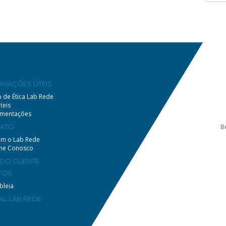
RMAÇÕES ÚTEIS
 de Ética Lab Rede
teis
amentações
ATO
B
om o Lab Rede
lhe Conosco
 DO CLIENTE
TOS
bleia
AL LAB REDE