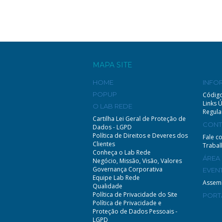
MAPA SITE
HOME
INFO
POPUP
Código
Links Ú
O LAB REDE
Regul
Cartilha Lei Geral de Proteção de
CONT
Dados - LGPD
Política de Direitos e Deveres dos
Fale c
Clientes
Traba
Conheça o Lab Rede
ÁREA
Negócio, Missão, Visão, Valores
Governança Corporativa
EVEN
Equipe Lab Rede
Assem
Qualidade
Política de Privacidade do Site
PORT
Política de Privacidade e
Proteção de Dados Pessoais -
LGPD