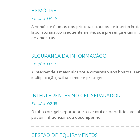
HEMÓLISE
Edição: 04-19
A hemólise é umas das principais causas de interferênc
laboratoriais, consequentemente, sua presença é um impo
de amostras.
SEGURANÇA DA INFORMAÇÃOC
Edição: 03-19
A internet deu maior alcance e dimensão aos boatos, se
multiplicação, saiba como se proteger.
INTERFERENTES NO GEL SEPARADOR
Edição: 02-19
O tubo com gel separador trouxe muitos benefícios ao lab
podem influenciar seu desempenho.
GESTÃO DE EQUIPAMENTOS