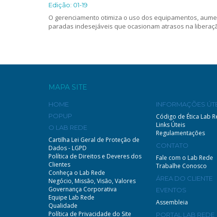
Edição: 01-19
O gerenciamento otimiza o uso dos equipamentos, aumen
paradas indesejáveis que ocasionam atrasos na liberaç
MAPA SITE
HOME
INFORMAÇÕES ÚTE
POPUP
Código de Ética Lab 
Links Úteis
O LAB REDE
Regulamentações
Cartilha Lei Geral de Proteção de
CONTATO
Dados - LGPD
Política de Direitos e Deveres dos
Fale com o Lab Rede
Clientes
Trabalhe Conosco
Conheça o Lab Rede
ÁREA DO CLIENTE
Negócio, Missão, Visão, Valores
Governança Corporativa
EVENTOS
Equipe Lab Rede
Assembleia
Qualidade
Política de Privacidade do Site
PORTAL LAB REDE