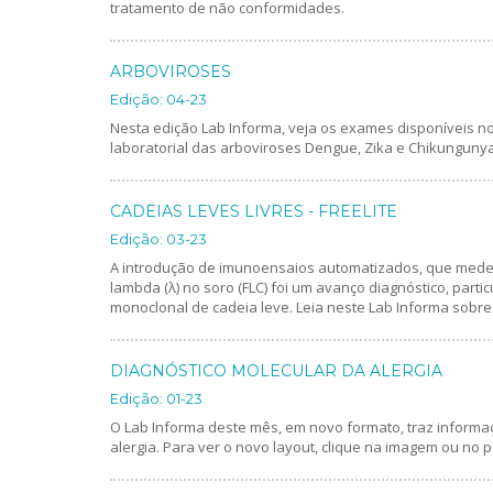
tratamento de não conformidades.
ARBOVIROSES
Edição: 04-23
Nesta edição Lab Informa, veja os exames disponíveis n
laboratorial das arboviroses Dengue, Zika e Chikungunya
CADEIAS LEVES LIVRES - FREELITE
Edição: 03-23
A introdução de imunoensaios automatizados, que medem 
lambda (λ) no soro (FLC) foi um avanço diagnóstico, par
monoclonal de cadeia leve. Leia neste Lab Informa sobre o
DIAGNÓSTICO MOLECULAR DA ALERGIA
Edição: 01-23
O Lab Informa deste mês, em novo formato, traz informa
alergia. Para ver o novo layout, clique na imagem ou no p