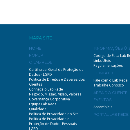
MAPA SITE
HOME
INFORMAÇÕES ÚTE
POPUP
Código de Ética Lab 
Links Úteis
O LAB REDE
Regulamentações
Cartilha Lei Geral de Proteção de
CONTATO
Dados - LGPD
Política de Direitos e Deveres dos
Fale com o Lab Rede
Clientes
Trabalhe Conosco
Conheça o Lab Rede
ÁREA DO CLIENTE
Negócio, Missão, Visão, Valores
Governança Corporativa
EVENTOS
Equipe Lab Rede
Assembleia
Qualidade
Política de Privacidade do Site
PORTAL LAB REDE
Política de Privacidade e
Proteção de Dados Pessoais -
LGPD