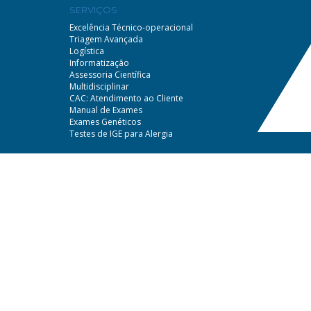
SERVIÇOS
Excelência Técnico-operacional
Triagem Avançada
Logística
Informatização
Assessoria Científica
Multidisciplinar
CAC: Atendimento ao Cliente
Manual de Exames
Exames Genéticos
Testes de IGE para Alergia