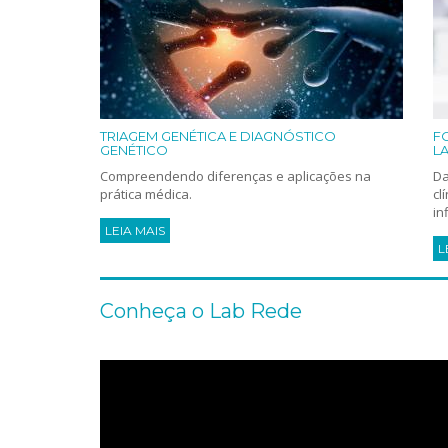
TRIAGEM GENÉTICA E DIAGNÓSTICO
F
GENÉTICO
L
Compreendendo diferenças e aplicações na
Da
prática médica.
cl
in
LEIA MAIS
L
Conheça o Lab Rede