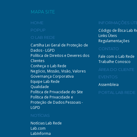
MAPA SITE
HOME
INFORMAÇÕES ÚTE
POPUP
Código de Ética Lab 
Links Úteis
O LAB REDE
Regulamentações
Cartilha Lei Geral de Proteção de
CONTATO
Dados - LGPD
Política de Direitos e Deveres dos
Fale com o Lab Rede
Clientes
Trabalhe Conosco
Conheça o Lab Rede
ÁREA DO CLIENTE
Negócio, Missão, Visão, Valores
Governança Corporativa
EVENTOS
Equipe Lab Rede
Assembleia
Qualidade
Política de Privacidade do Site
PORTAL LAB REDE
Política de Privacidade e
Proteção de Dados Pessoais -
LGPD
NOTÍCIAS
Notícias Lab Rede
Lab.com
LabInforma