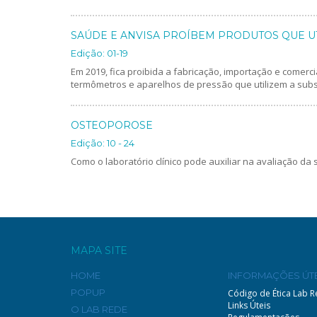
SAÚDE E ANVISA PROÍBEM PRODUTOS QUE U
Edição: 01-19
Em 2019, fica proibida a fabricação, importação e comer
termômetros e aparelhos de pressão que utilizem a subs
OSTEOPOROSE
Edição: 10 - 24
Como o laboratório clínico pode auxiliar na avaliação da
MAPA SITE
HOME
INFORMAÇÕES ÚTE
POPUP
Código de Ética Lab 
Links Úteis
O LAB REDE