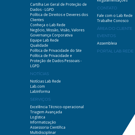
Regulamentações
Cartilha Lei Geral de Proteção de
CONTATO
Dados - LGPD
Política de Direitos e Deveres dos
Fale com o Lab Rede
Clientes
Trabalhe Conosco
Conheça o Lab Rede
ÁREA DO CLIENTE
Negócio, Missão, Visão, Valores
Governança Corporativa
EVENTOS
Equipe Lab Rede
Assembleia
Qualidade
Política de Privacidade do Site
PORTAL LAB REDE
Política de Privacidade e
Proteção de Dados Pessoais -
LGPD
NOTÍCIAS
Notícias Lab Rede
Lab.com
LabInforma
SERVIÇOS
Excelência Técnico-operacional
Triagem Avançada
Logística
Informatização
Assessoria Científica
Multidisciplinar