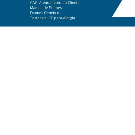
CAC: Atendimento ao Cliente
Manual de Exames
Exames Genéticos
Testes de IGE para Alergia