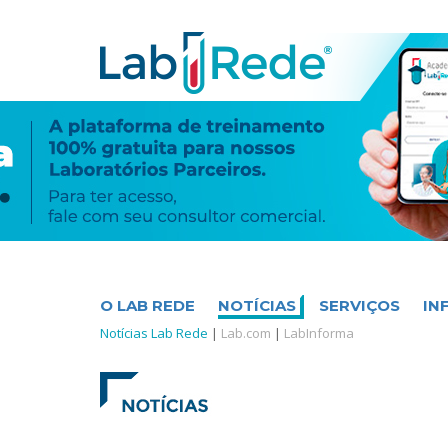
O LAB REDE
NOTÍCIAS
SERVIÇOS
IN
Notícias Lab Rede
|
Lab.com
|
LabInforma