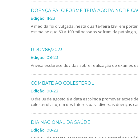
DOENÇA FALCIFORME TERÁ AGORA NOTIFICA
Edição: 11-23
A medida foi divulgada, nesta quarta-feira (29), em portari
estima-se que 60 a 100 mil pessoas sofram da patologi
RDC 786/2023
Edição: 08-23
Anvisa esclarece dúvidas sobre realização de exames de 
COMBATE AO COLESTEROL
Edição: 08-23
O dia 08 de agosto é a data escolhida promover ações d
colesterol alto, um dos fatores para diversas doenças ca
DIA NACIONAL DA SAÚDE
Edição: 08-23
No dia 5 de agosto, comemora-se o Dia Nacional da Saúde