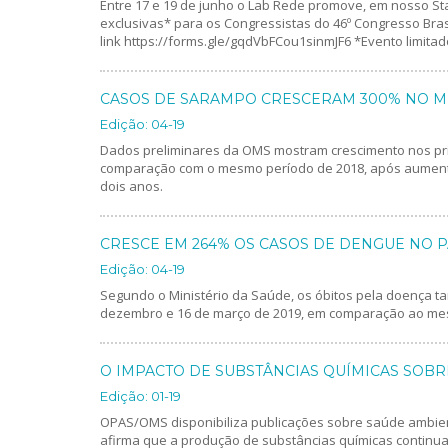
Entre 17 e 19 de junho o Lab Rede promove, em nosso Stan
exclusivas* para os Congressistas do 46º Congresso Brasil
link https://forms.gle/gqdVbFCou1sinmJF6 *Evento limita
CASOS DE SARAMPO CRESCERAM 300% NO 
Edição: 04-19
Dados preliminares da OMS mostram crescimento nos pr
comparação com o mesmo período de 2018, após aumento
dois anos.
CRESCE EM 264% OS CASOS DE DENGUE NO P
Edição: 04-19
Segundo o Ministério da Saúde, os óbitos pela doença 
dezembro e 16 de março de 2019, em comparação ao me
O IMPACTO DE SUBSTÂNCIAS QUÍMICAS SOBR
Edição: 01-19
OPAS/OMS disponibiliza publicações sobre saúde ambien
afirma que a produção de substâncias químicas continua 