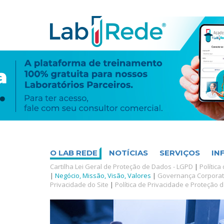
O LAB REDE
NOTÍCIAS
SERVIÇOS
IN
Cartilha Lei Geral de Proteção de Dados - LGPD
|
Política
|
Negócio, Missão, Visão, Valores
|
Governança Corporat
Privacidade do Site
|
Política de Privacidade e Proteção