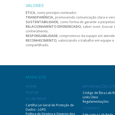
VALORES
ÉTICA,
como princípio norteador;
TRANSPARÊNCIA,
promovendo comunicação clara e verd
SUSTENTABILIDADE,
como forma de garantir a perpetui
RELACIONAMENTO DIFERENCIADO,
saber ouvir, buscar 
conhecimento;
RESPONSABILIDADE
, compromisso da equipe em atende
RECONHECIMENTO,
valorizando o trabalho em equipe e 
compartilhado.
MAPA SITE
HOME
INFORMAÇÕES ÚTE
POPUP
Código de Ética Lab 
Links Úteis
O LAB REDE
Regulamentações
Cartilha Lei Geral de Proteção de
CONTATO
Dados - LGPD
Política de Direitos e Deveres dos
Fale com o Lab Rede